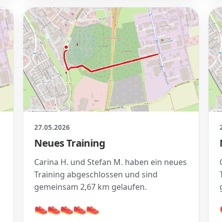
27.05.2026
Neues Training
s
Carina H. und Stefan M. haben ein neues
Training abgeschlossen und sind
gemeinsam 2,67 km gelaufen.
👟
👟
👟
👟
👟
👟
👟
👟
👟
👟