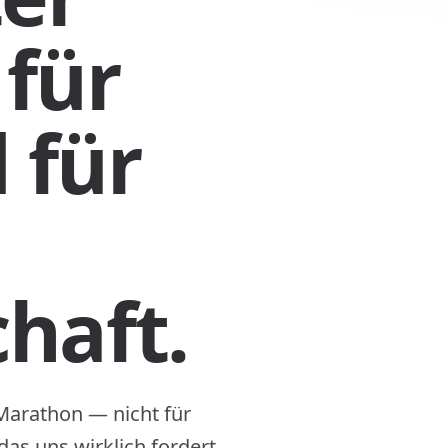
 für
 für
chaft.
Marathon — nicht für
 das uns wirklich fordert.