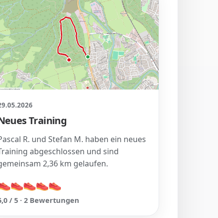
29.05.2026
Neues Training
Pascal R. und Stefan M. haben ein neues
Training abgeschlossen und sind
gemeinsam 2,36 km gelaufen.
👟
👟
👟
👟
👟
👟
👟
👟
👟
👟
5,0 / 5 · 2 Bewertungen