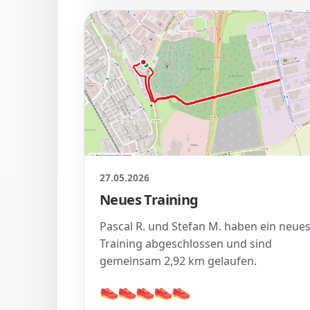
27.05.2026
Neues Training
Pascal R. und Stefan M. haben ein neue
Training abgeschlossen und sind
gemeinsam 2,92 km gelaufen.
👟
👟
👟
👟
👟
👟
👟
👟
👟
👟