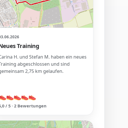
03.06.2026
Neues Training
Carina H. und Stefan M. haben ein neues
Training abgeschlossen und sind
gemeinsam 2,75 km gelaufen.
👟
👟
👟
👟
👟
👟
👟
👟
👟
👟
5,0 / 5 · 2 Bewertungen