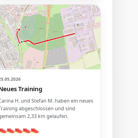
25.05.2026
Neues Training
Carina H. und Stefan M. haben ein neues
Training abgeschlossen und sind
gemeinsam 2,33 km gelaufen.
👟
👟
👟
👟
👟
👟
👟
👟
👟
👟